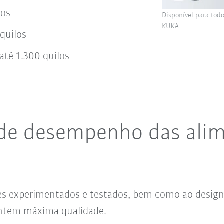
los
Disponível para todo
KUKA
quilos
até 1.300 quilos
s de desempenho das ali
ões experimentados e testados, bem como ao desig
rantem máxima qualidade.