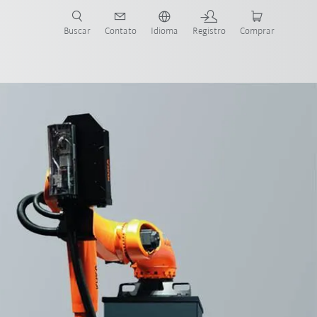
s para sua aplicação e indústria com o novo Guia do Robô KUKA!
KUKA!
Buscar
Contato
Idioma
Registro
Comprar