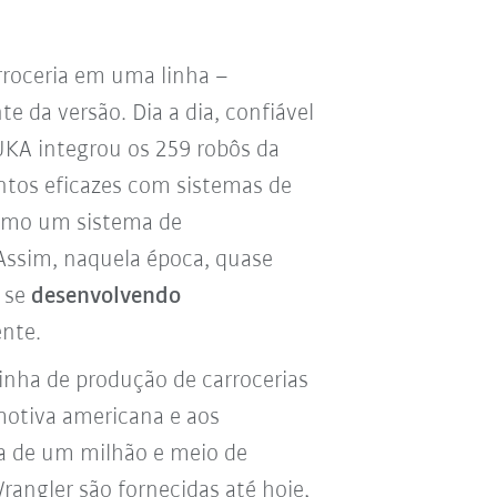
roceria em uma linha –
e da versão. Dia a dia, confiável
KUKA integrou os 259 robôs da
ntos eficazes com sistemas de
omo um sistema de
 Assim, naquela época, quase
a se
desenvolvendo
nte.
linha de produção de carrocerias
motiva americana e aos
ca de um milhão e meio de
rangler são fornecidas até hoje,