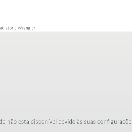
ladiator e Wrangler
o não está disponível devido às suas configuraçõe