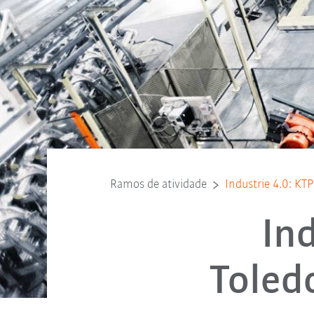
Ramos de atividade
Industrie 4.0: KT
In
Toled