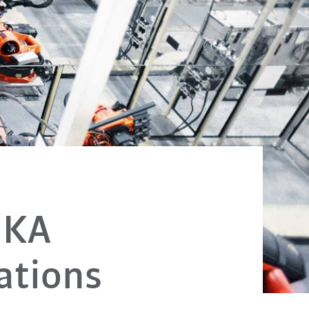
UKA
ations