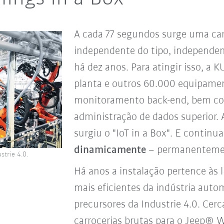
A cada 77 segundos surge uma car
independente do tipo, independent
há dez anos. Para atingir isso, a 
planta e outros 60.000 equipame
monitoramento back-end, bem c
administração de dados superior.
surgiu o "IoT in a Box". E continu
dinamicamente
– permanenteme
strie 4.0.
Há anos a instalação pertence às 
mais eficientes da indústria auto
precursores da Industrie 4.0. Cer
carrocerias brutas para o Jeep® W