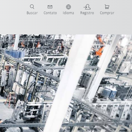
s para sua aplicação e indústria com o novo Guia do Robô KUKA!
KUKA!
Buscar
Contato
Idioma
Registro
Comprar