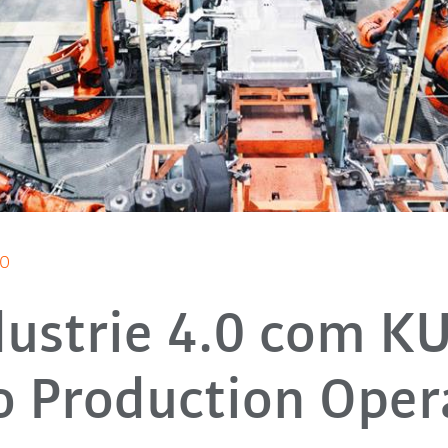
PO
dustrie 4.0 com K
o Production Oper