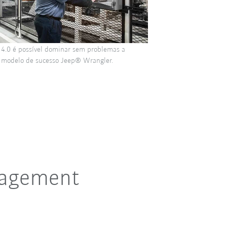
e 4.0 é possível dominar sem problemas a
modelo de sucesso Jeep® Wrangler.
nagement