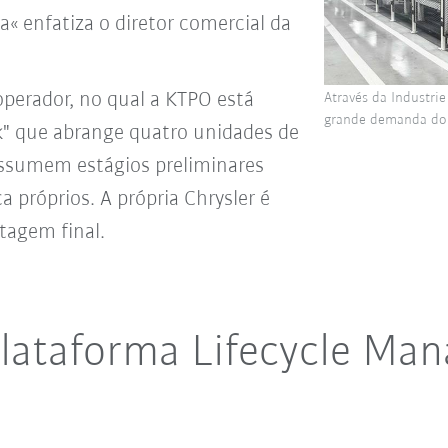
« enfatiza o diretor comercial da
perador, no qual a KTPO está
Através da Industri
grande demanda do 
rk" que abrange quatro unidades de
assumem estágios preliminares
 próprios. A própria Chrysler é
tagem final.
lataforma Lifecycle Ma