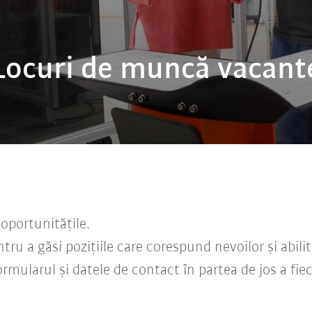
Locuri de muncă vacant
m oportunitățile.
ntru a găsi pozițiile care corespund nevoilor și abilit
ormularul și datele de contact în partea de jos a fie