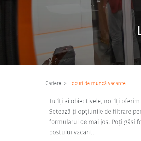
Cariere
Locuri de muncă vacante
Tu îți ai obiectivele, noi îți oferi
Setează-ți opțiunile de filtrare pe
formularul de mai jos. Poți găsi f
postului vacant.