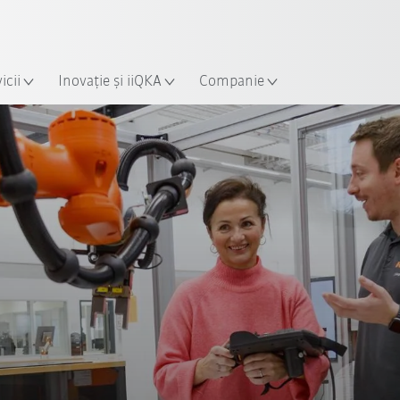
Română / Romanian
ție
icii
Inovație și iiQKA
Companie