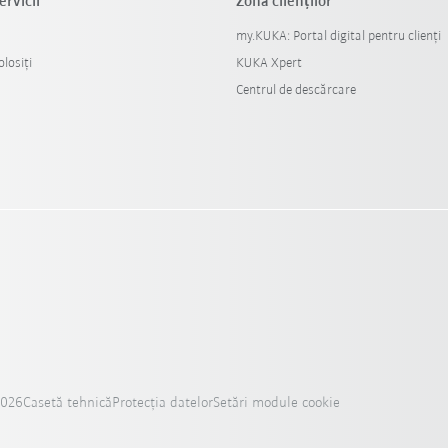
ervicii
Zona clienților
my.KUKA: Portal digital pentru clienți
losiți
KUKA Xpert
Centrul de descărcare
2026
Casetă tehnică
Protecția datelor
Setări module cookie