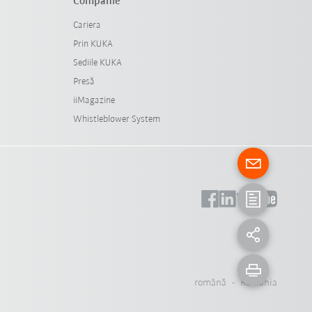
Companie
Cariera
Prin KUKA
Sediile KUKA
Presă
iiMagazine
Whistleblower System
română - România