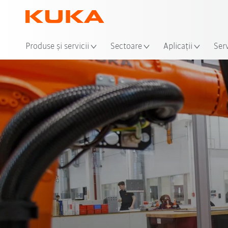
Loca
Produse şi servicii
Sectoare
Aplicații
Serv