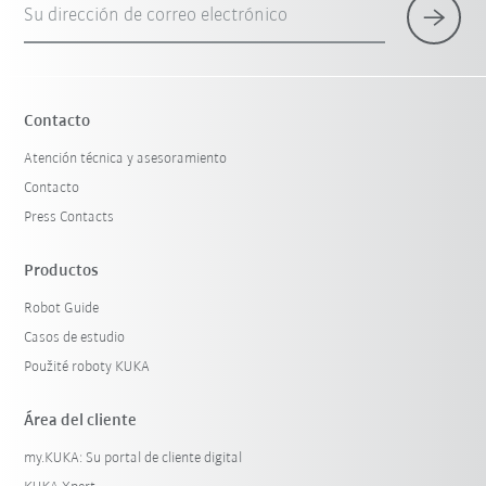
Su dirección de correo electrónico
×
1 Filtro (
Mexico
)
Contacto
Atención técnica y asesoramiento
Contacto
Press Contacts
Productos
Robot Guide
Restablecer filtro
Casos de estudio
Použité roboty KUKA
Área del cliente
my.KUKA: Su portal de cliente digital