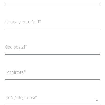
Strada şi numărul
Cod poștal
Localitate
Țară / Regiunea*