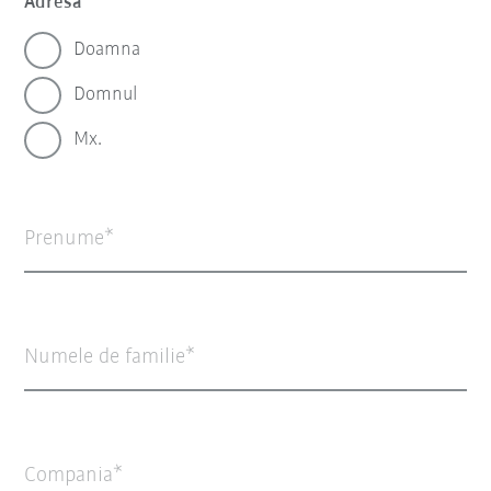
Adresa
Doamna
Domnul
Mx.
Prenume
Numele de familie
Compania