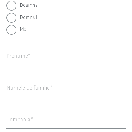
Doamna
Domnul
Mx.
Prenume
Numele de familie
Compania