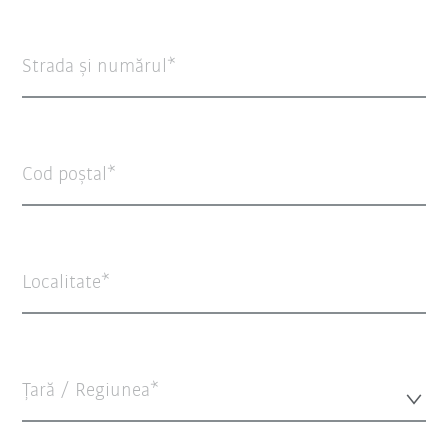
Strada şi numărul
Cod poștal
Localitate
Țară / Regiunea*