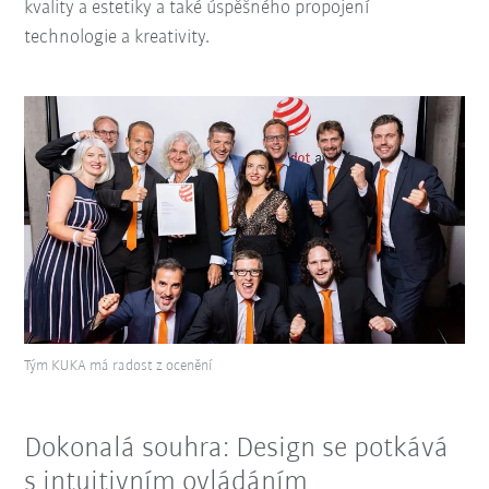
kvality a estetiky a také úspěšného propojení
technologie a kreativity.
Tým KUKA má radost z ocenění
Dokonalá souhra: Design se potkává
s intuitivním ovládáním