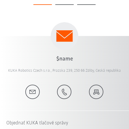
$name
KUKA Robotics Czech s.r.o., Prazska 239, 250 66 Zdiby, Ceská republika
Objednať KUKA tlačové správy