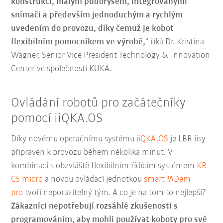
konstrukcí, malým půdorysem, integrovanými
snímači a především jednoduchým a rychlým
uvedením do provozu, díky čemuž je kobot
flexibilním pomocníkem ve výrobě,
“ říká Dr. Kristina
Wagner, Senior Vice President Technology & Innovation
Center ve společnosti KUKA.
Ovládání robotů pro začátečníky
pomocí iiQKA.OS
Díky novému operačnímu systému
iiQKA.OS
je LBR iisy
připraven k provozu během několika minut. V
kombinaci s obzvláště flexibilním řídícím systémem
KR
C5 micro
a novou ovládací jednotkou
smartPADem
pro
tvoří neporazitelný tým. A co je na tom to nejlepší?
Zákazníci nepotřebují rozsáhlé zkušenosti s
programováním, aby mohli používat koboty pro své