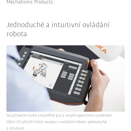
Mechatronic Products.
Jednoduché a intuitivní ovládání
robota
Se zařízením KUKA smartPAD pro a novým operačním systémem
iiQKA.OS přináší KUKA revoluci v ovládání robota: jednoduché
a intuitivní.