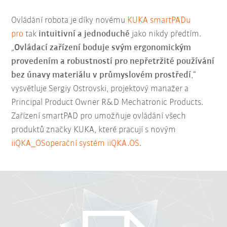
Ovládání robota je díky novému
KUKA smartPADu
pro
tak
intuitivní a jednoduché
jako nikdy předtím.
„
Ovládací zařízení boduje svým ergonomickým
provedením a robustností pro nepřetržité používání
bez únavy materiálu v průmyslovém prostředí
,“
vysvětluje Sergiy Ostrovski, projektový manažer a
Principal Product Owner R&D Mechatronic Products.
Zařízení smartPAD pro umožňuje ovládání všech
produktů značky KUKA, které pracují s novým
iiQKA_OS
operační systém iiQKA.OS
.