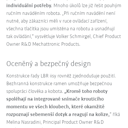
individuální potřeby.
Mnoho úkolů lze již řešit pouhým
ručním naváděním robota. „Při ručním navádění není
nutné, aby zákazníci měli v ruce ovládací zařízení,
všechna tlačítka jsou umístěna na robotu a usnadňují
tak ovládání,“ vysvětluje Volker Schmirgel, Chief Product
Owner R&D Mechattronic Products.
Oceněný a bezpečný design
Konstrukce řady LBR iisy rovněž zjednodušuje použití.
Bezhranná konstrukce ramen umožňuje bezpečnou
spolupráci člověka a kobota.
„Kromě toho roboty
spoléhají na integrované snímače krouticího
momentu ve všech kloubech, které okamžitě
rozpoznají sebemenší dotyk a reagují na kolize,
“ říká
Melina Nasradini, Principal Product Owner R&D