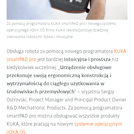
Za pomocą programatora KUKA smartPAD pro i nowego systemu
operacyjnego iiQKA.OS firma KUKA rewolucjonizuje dziedzinę
sterowania robotami: łatwo i intuicyjnie
Obsługa robota za pomocą nowego programatora
KUKA
smartPAD pro
jest bardziej
intuicyjna i prostsza
niż
kiedykolwiek wcześniej. „
Urządzenie obsługowe
przekonuje swoją ergonomiczną konstrukcją i
wytrzymałością do ciągłego użytkowania w
środowiskach przemysłowych
” – wyjaśnia Sergiy
Ostrovski, Project Manager and Principal Product Owner
R&D Mechatronic Products. Za pomocą programatora
smartPAD pro można obsługiwać wszystkie produkty
KUKA, które pracują na nowym
systemie operacyjnym
iiQKA.OS.