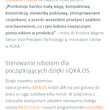
człowieka i robota
na zupełnie nowy poziom.
„Przekonuje bardzo małą wagą, kompaktową
konstrukcją, niewielką podstawą, zintegrowanymi
czujnikami, a przede wszystkim prostym i szybkim
uruchamianiem, co czyni kobota elastycznym
pomocnikiem w produkcji”
– mówi dr Kristina Wagner,
Senior Vice President Technology & Innovation Center
w KUKA.
Sterowanie robotem dla
początkujących dzięki iiQKA.OS
Dzięki nowemu systemowi
operacyjnemu
iiQKA.OS
kobot LBR iisy jest gotowy do
pracy w ciągu zaledwie kilku minut. W połączeniu z
niezwykle elastycznym układem sterowania małego
robota
KR C5 micro
i nowym programatorem
smartPAD