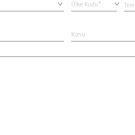
Ülke Kodu*
Tel
Konu