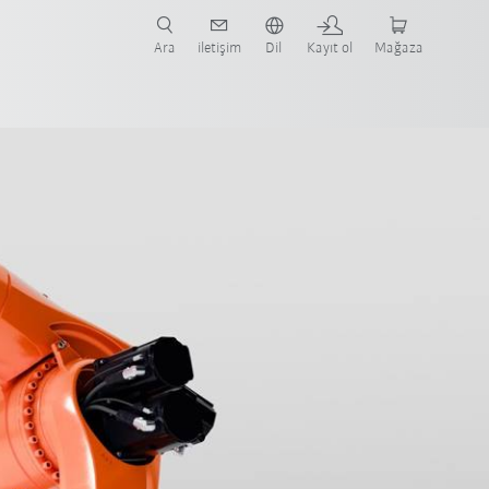
nüze ve ilgili uygulamaya yönelik vaka çalışmaları ve robotları bulun.
şlayın.
Ara
iletişim
Dil
Kayıt ol
Mağaza