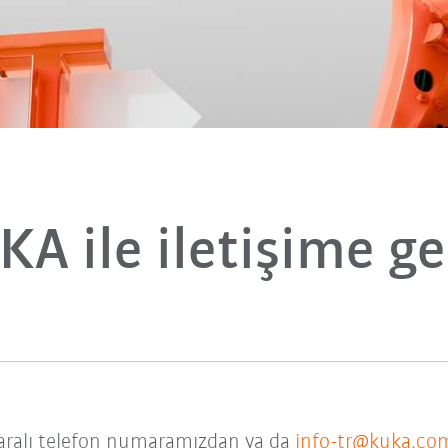
KA ile iletişime ge
alı telefon numaramızdan ya da
info-tr@kuka.co