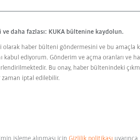
ri ve daha fazlası: KUKA bültenine kaydolun.
 olarak haber bülteni göndermesini ve bu amaçla kiş
ı kabul ediyorum. Gönderim ve açma oranları ve hab
erlendirilmektedir. Bu onay, haber bültenindeki çıkm
 zaman iptal edilebilir.
bimin işleme alınması için
Gizlilik politikası
uyarınca 