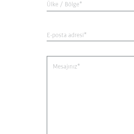
Ülke / Bölge*
E-posta adresi
Mesajınız