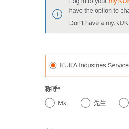
Log in to your
my.KUK
have the option to ch
Don't have a my.KUK
KUKA Industries Service
称呼
Mx.
先生