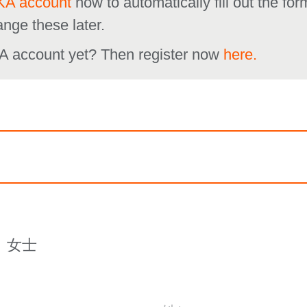
A account
now to automatically fill out the fo
ange these later.
A account yet? Then register now
here.
女士