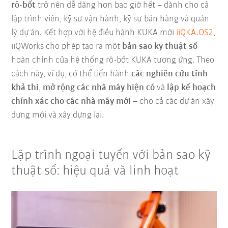
rô-bốt
trở nên dễ dàng hơn bao giờ hết – dành cho cả
lập trình viên, kỹ sư vận hành, kỹ sư bán hàng và quản
lý dự án. Kết hợp với hệ điều hành KUKA mới
iiQKA.OS2
,
iiQWorks cho phép tạo ra một
bản sao kỹ thuật số
hoàn chỉnh của hệ thống rô-bốt KUKA tương ứng. Theo
cách này, ví dụ, có thể tiến hành
các nghiên cứu tính
khả thi
,
m
ở rộng các nhà máy hiện có
và
lập kế hoạch
chính xác cho các nhà máy mới
– cho cả các dự án xây
dựng mới và xây dựng lại.
Lập trình ngoại tuyến với bản sao kỹ
thuật số: hiệu quả và linh hoạt