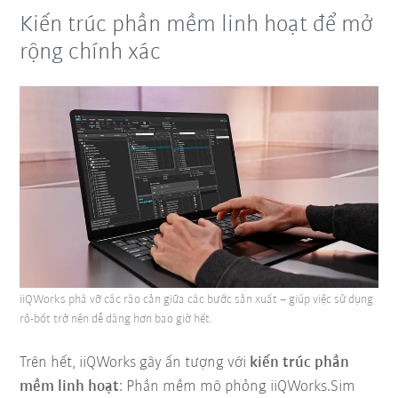
Kiến trúc phần mềm linh hoạt để mở
rộng chính xác
iiQWorks phá vỡ các rào cản giữa các bước sản xuất – giúp việc sử dụng
rô-bốt trở nên dễ dàng hơn bao giờ hết.
Trên hết, iiQWorks gây ấn tượng với
kiến trúc phần
mềm linh hoạt
: Phần mềm mô phỏng iiQWorks.Sim