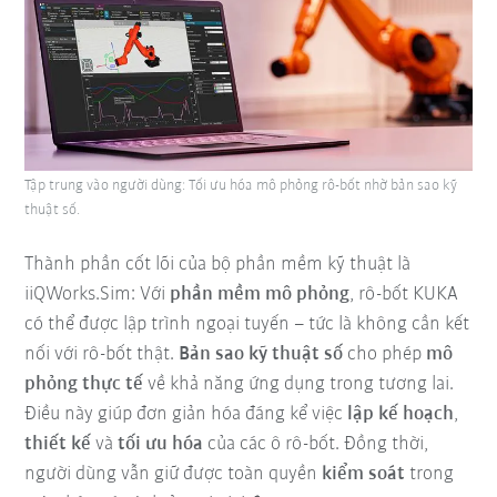
Tập trung vào người dùng: Tối ưu hóa mô phỏng rô-bốt nhờ bản sao kỹ
thuật số.
Thành phần cốt lõi của bộ phần mềm kỹ thuật là
iiQWorks.Sim: Với
phần mềm mô phỏng
, rô-bốt KUKA
có thể được lập trình ngoại tuyến – tức là không cần kết
nối với rô-bốt thật.
Bản sao kỹ thuật số
cho phép
mô
phỏng thực tế
về khả năng ứng dụng trong tương lai.
Điều này giúp đơn giản hóa đáng kể việc
lập kế hoạch
,
thiết kế
và
tối ưu hóa
của các ô rô-bốt. Đồng thời,
người dùng vẫn giữ được toàn quyền
kiểm soát
trong