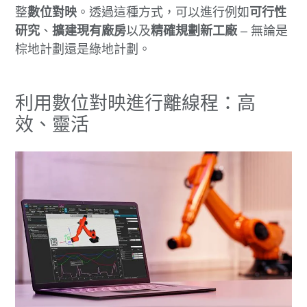
整
數位對映
。透過這種方式，可以進行例如
可行性
研究
、
擴建現有廠房
以及
精確規劃新工廠
– 無論是
棕地計劃還是綠地計劃。
利用數位對映進行離線程：高
效、靈活