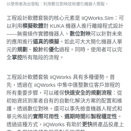
以使用者為出發點：利用數位對映技術優化機器人模擬。
工程設計軟體套裝的核心元素是 iiQWorks.Sim：可
以利用
模擬軟體
對 KUKA 機器人進行離線程式設計
——無需操作實體機器人。
數位對映
可以針對未來
的應用進行
逼真的模擬
。如此可大大簡化機器人單
元的
規劃
、
設計
和
優化
過程。同時，使用者可以完
全
掌控
所有階段的流程。
工程設計軟體套裝 iiQWorks 具有多種優勢。首
先，透過在 iiQWorks 中集中匯整數位客戶旅程的
所有重要步驟，可以確保
快速安全的規劃流程
：從
初始資訊到業者自有的自動化解決方案的配置和維
護。透過數位對映，還可以事先檢查機器人程式和
單元佈局的
實際可用性
、
週期時間
和
製程穩定性
。
透過這種方式，iiQWorks 有助於
更快
將產品投產上