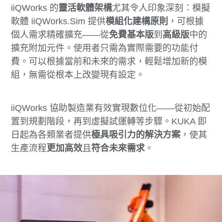
iiQWorks 的
靈活軟體架構
尤其令人印象深刻：模擬
軟體 iiQWorks.Sim 提供
模組化建構原則
，可根據
個人需求精確擴充——從
免費基本版
到
高級版
中的
擴充附加元件。使用者只需為實際需要的功能付
費。可以根據當前和未來的需求，輕鬆增加新的模
組，無需從根本上改變現有設定。
iiQWorks 協助製造業有效實現數位化——從初始配
置到規劃階段，再到虛擬試運轉等步驟。KUKA 即
日起為各類業者提供
極具吸引力的解決方案
，使其
生產流程
更加高效
且
符合未來需求
。