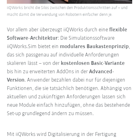
iiQWorks bricht die Silos zwischen den Produktionsschritten auf – und
macht damit die Verwendung von Robotern einfacher denn je.
Vor allem aber überzeugt iiQWorks durch eine
flexible
Software-Architektur
: Die Simulationssoftware
iiQWorks.Sim bietet ein
modulares Baukastenprinzip
,
das sich passgenau auf individuelle Anforderungen
skalieren lässt – von der
kostenlosen Basic-Variante
bis hin zu erweiterten AddOns in der
Advanced-
Version
. Anwender bezahlen dabei nur für diejenigen
Funktionen, die sie tatsächlich benötigen. Abhängig von
aktuellen und zukünftigen Anforderungen lassen sich
neue Module einfach hinzufügen, ohne das bestehende
Set-up grundlegend ändern zu müssen.
Mit iiQWorks wird Digitalisierung in der Fertigung