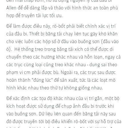
đến mái tháp vòm, nó sử dụng nguyên lý của đầu bi
Allen để dễ dàng lắp và tháo với hình thức an toàn phù
hợp để truyền tải lực tối ưu.
Để làm được điều này, rô-bốt phải biết chính xác vị trí
của đầu bi. Thiết bị băng tải chạy liên tục gây khó khăn
cho việc luồn các hộp số ở đầu vào buồng sơn (đầu vào
ô). Hệ thống treo trong băng tải xích có thể được di
chuyển theo các hướng khác nhau và hỗn loạn, ngay cả
các trục cùng loại cũng treo khác nhau - dung sai theo
phạm vi cm phải được bù. Ngoài ra, các trục sau được
hoàn thành “đúng lúc” để sản xuất, tức là các loạt mô
hình khác nhau theo thứ tự không giống nhau.
Để xác định các tọa độ khác nhau của vị trí gắn, một bộ
kích hoạt được sử dụng để chụp ảnh đầu bi trước khi
vào buồng sơn. Dữ liệu liên quan đến băng tải này sau
đó được truyền tới bộ điều khiển rô-bốt với sự hỗ trợ của