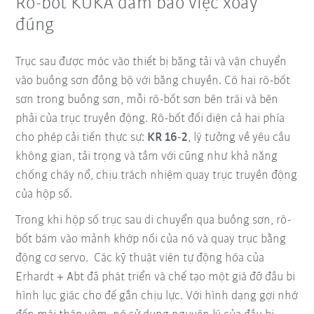
Rô-bốt KUKA đảm bảo việc xoay
đúng
Trục sau được móc vào thiết bị băng tải và vận chuyển
vào buồng sơn đồng bộ với băng chuyền. Có hai rô-bốt
sơn trong buồng sơn, mỗi rô-bốt sơn bên trái và bên
phải của trục truyền động. Rô-bốt đối diện cả hai phía
cho phép cải tiến thực sự:
KR 16-2
, lý tưởng về yêu cầu
không gian, tải trọng và tầm với cũng như khả năng
chống cháy nổ, chịu trách nhiệm quay trục truyền động
của hộp số.
Trong khi hộp số trục sau di chuyển qua buồng sơn, rô-
bốt bám vào mảnh khớp nối của nó và quay trục bằng
động cơ servo. Các kỹ thuật viên tự động hóa của
Erhardt + Abt đã phát triển và chế tạo một giá đỡ đầu bi
hình lục giác cho đế gắn chịu lực. Với hình dạng gợi nhớ