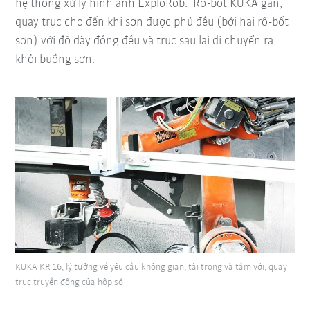
hệ thống xử lý hình ảnh ExploRob. Rô-bốt KUKA gắn,
quay trục cho đến khi sơn được phủ đều (bởi hai rô-bốt
sơn) với độ dày đồng đều và trục sau lại di chuyển ra
khỏi buồng sơn.
KUKA KR 16, lý tưởng về yêu cầu không gian, tải trọng và tầm với, quay
trục truyền động của hộp số