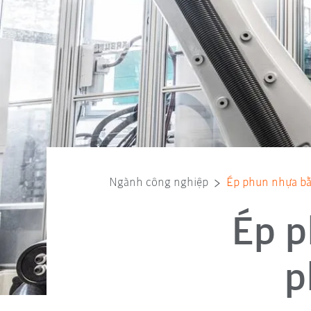
Ngành công nghiệp
Ép phun nhựa bằ
Ép p
p