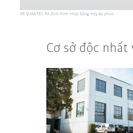
KR QUANTEC PA định hình nhựa bằng máy ép phun.
Cơ sở độc nhất