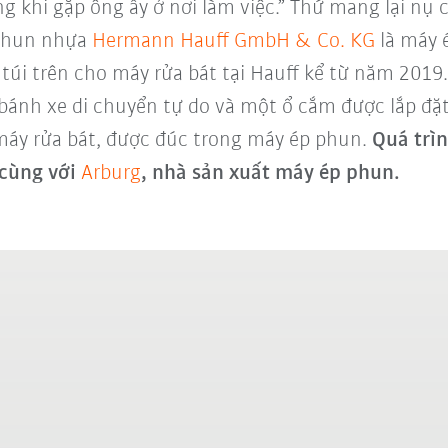
ng khi gặp ông ấy ở nơi làm việc.” Thứ mang lại nụ
 phun nhựa
Hermann Hauff GmbH & Co. KG
là máy 
túi trên cho máy rửa bát tại Hauff kể từ năm 201
ánh xe di chuyển tự do và một ổ cắm được lắp đặt c
 máy rửa bát, được đúc trong máy ép phun.
Quá trìn
 cùng với
Arburg
, nhà sản xuất máy ép phun.