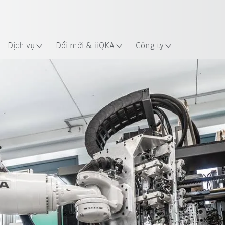
 điểm
Dịch vụ
Đổi mới & iiQKA
Công ty
Tất cả các đối tác hệ thống