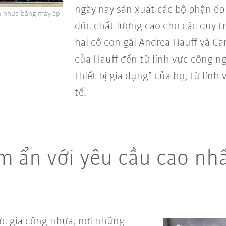
ngày nay sản xuất các bộ phận é
ận nhựa bằng máy ép
đúc chất lượng cao cho các quy t
hai cô con gái Andrea Hauff và C
của Hauff đến từ lĩnh vực công ngh
thiết bị gia dụng” của họ, từ lĩn
tế.
m ẩn với yêu cầu cao nhấ
vực gia công nhựa, nơi những