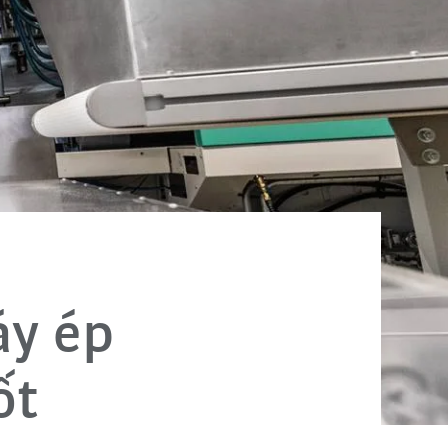
áy ép
ốt