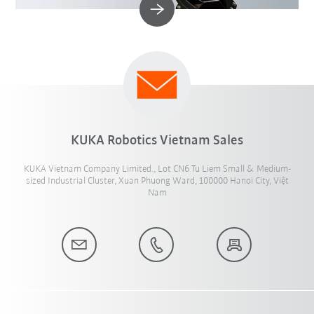
KUKA Robotics Vietnam Sales
KUKA Vietnam Company Limited., Lot CN6 Tu Liem Small & Medium-
sized Industrial Cluster, Xuan Phuong Ward, 100000 Hanoi City, Việt
Nam