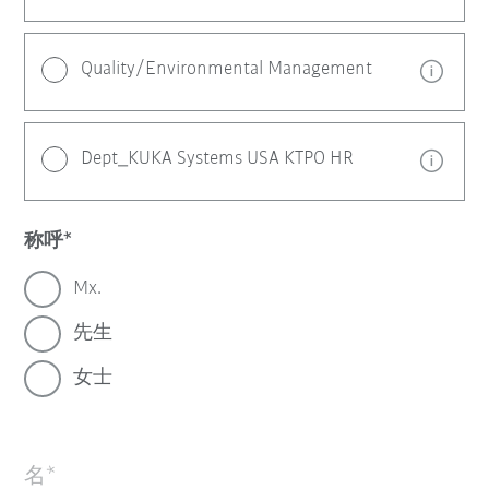
Quality/Environmental Management
Dept_KUKA Systems USA KTPO HR
称呼
Mx.
先生
女士
名