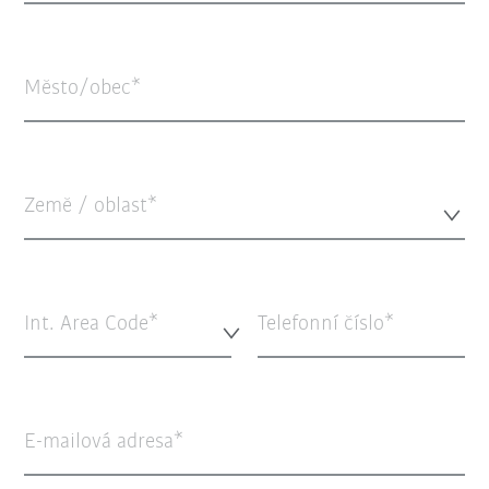
Město/obec
Země / oblast*
Int. Area Code*
Telefonní číslo
E-mailová adresa