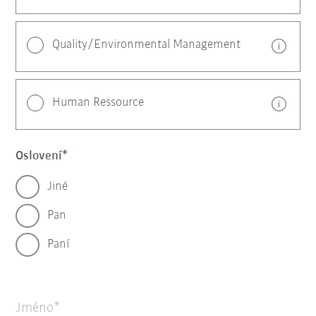
Quality/Environmental Management
Human Ressource
Oslovení
Jiné
Pan
Paní
Jméno