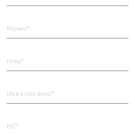
Příjmení
Firma
Ulice a číslo domu
PSČ