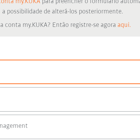
conta my.KUKA
para preencher o formulário autom
 possibilidade de alterá-los posteriormente.
a conta my.KUKA? Então registre-se agora
aqui.
anagement