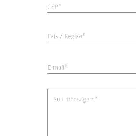
CEP
País / Região*
E-mail
Sua mensagem