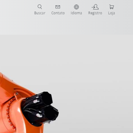
s para sua aplicação e indústria com o novo Guia do Robô KUKA!
KUKA!
Buscar
Contato
Idioma
Registro
Loja