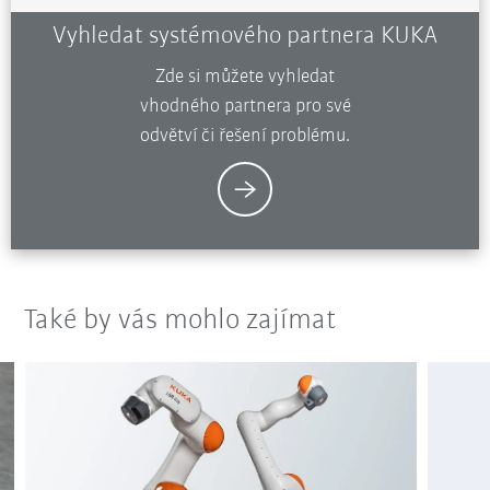
Vyhledat systémového partnera KUKA
Zde si můžete vyhledat
vhodného partnera pro své
odvětví či řešení problému.
Také by vás mohlo zajímat