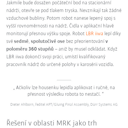
Jakmile bude dosažen počáteční bod na stacionární
nádrži, otevře se pod tlakem tryska. Nevznikají tak žádné
vzduchové bubliny. Potom robot nanese lepený spoj s
vyšší rovnoměrnosti na nádrž. Čidla v aplikační hlavě
monitorují přesnou výšku spoje. Robot
LBR iiwa
lepí díky
své
sedmé
,
spolutočivé ose
bez přeorientování
v
poloměru 360 stupňů
– aniž by musel odkládat. Když
LBR iiwa dokončí svoji práci, umístí kvalifikovaný
pracovník nádrž do určené polohy v karosérii vozidla.
Ačkoliv lze housenku lepidla aplikovat i ručně, na
přesnost výsledku robota to nestačí.
Dieter Ahlborn, ředitel APT/Gluing Final Assembly, Dürr Systems AG
Řešení v oblasti MRK jako trh