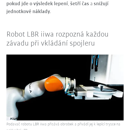
pokud jde o výsledek lepení
,
šetří čas
a
snižují
jednotkové náklady
.
Robot LBR iiwa rozpozná každou
závadu při vkládání spojleru
Podavač robotu LBR iiwa přisává obrobek a přivádí jej k lepící trysce na