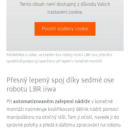
Tento obsah není dostupný z důvodu Vašich
nastavení cookie.
Povolit soubory cookie
Pohlédněte si video, ve kterém dva roboty KUKA LBR iiwa přesně a
spolehlivě podporují operátora při lepení v konečné montáži.
Přesný lepený spoj díky sedmé ose
robotu LBR iiwa
Při
automatizovaném zalepení nádrže
v konečné
montáži nasměruje kvalifikovaný dělník nádrž pomocí
manipulátoru na otočný stůl. Tam ji očistí, navede ji do
správné polohy a předá k dalšímu zpracování na robotu.