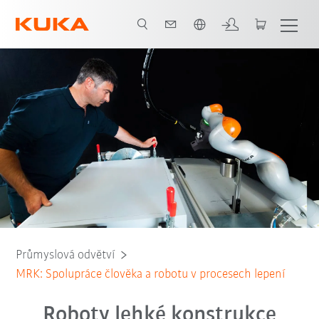
Čeština / Czech
Všichni systémoví partneři
Průmyslová odvětví
MRK: Spolupráce člověka a robotu v procesech lepení
Roboty lehké konstrukce