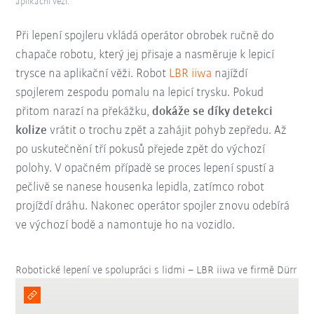
aplikační věži.
Při lepení spojleru vkládá operátor obrobek ručně do
chapače robotu, který jej přisaje a nasměruje k lepicí
trysce na aplikační věži. Robot
LBR iiwa
najíždí
spojlerem zespodu pomalu na lepicí trysku. Pokud
přitom narazí na překážku,
dokáže se díky detekci
kolize
vrátit o trochu zpět a zahájit pohyb zepředu. Až
po uskutečnění tří pokusů přejede zpět do výchozí
polohy. V opačném případě se proces lepení spustí a
pečlivě se nanese housenka lepidla, zatímco robot
projíždí dráhu. Nakonec operátor spojler znovu odebírá
ve výchozí bodě a namontuje ho na vozidlo.
Robotické lepení ve spolupráci s lidmi – LBR iiwa ve firmě Dürr