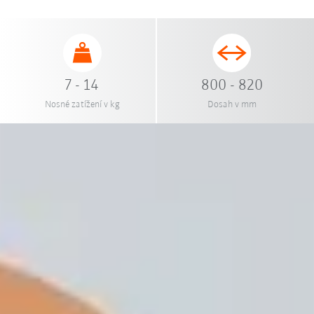
7 - 14
800 - 820
Nosné zatížení v kg
Dosah v mm