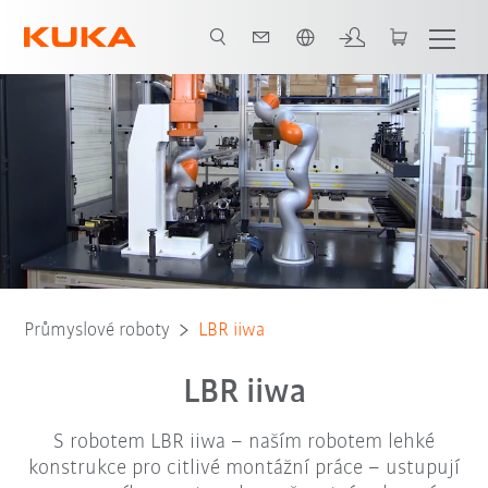
Čeština / Czech
Přívody energie
Robotový typ
Oblasti použití
Průmyslové roboty
LBR iiwa
LBR iiwa
S robotem LBR iiwa – naším robotem lehké
konstrukce pro citlivé montážní práce – ustupují