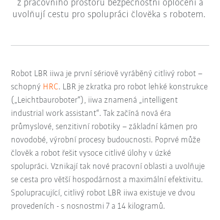
z pracovního prostoru bezpečnostní oplocení a
uvolňují cestu pro spolupráci člověka s robotem.
Robot LBR iiwa je první sériově vyráběný citlivý robot –
schopný
HRC
. LBR je zkratka pro robot lehké konstrukce
(„Leichtbauroboter“), iiwa znamená „intelligent
industrial work assistant“. Tak začíná nová éra
průmyslové, senzitivní robotiky – základní kámen pro
novodobé, výrobní procesy budoucnosti. Poprvé může
člověk a robot řešit vysoce citlivé úlohy v úzké
spolupráci. Vznikají tak nové pracovní oblasti a uvolňuje
se cesta pro větší hospodárnost a maximální efektivitu.
Spolupracující, citlivý robot LBR iiwa existuje ve dvou
provedeních - s nosnostmi 7 a 14 kilogramů.