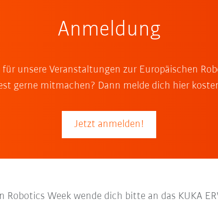
Anmeldung
ch für unsere Veranstaltungen zur Europäischen R
st gerne mitmachen? Dann melde dich hier kosten
Jetzt anmelden!
ean Robotics Week wende dich bitte an das KUKA 