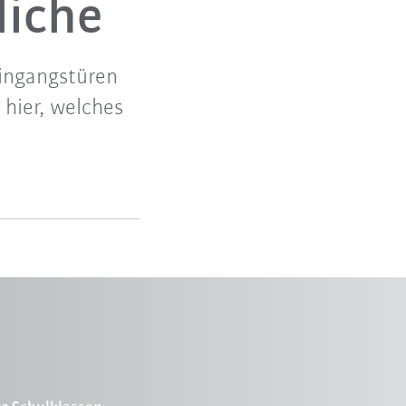
liche
Eingangstüren
hier, welches