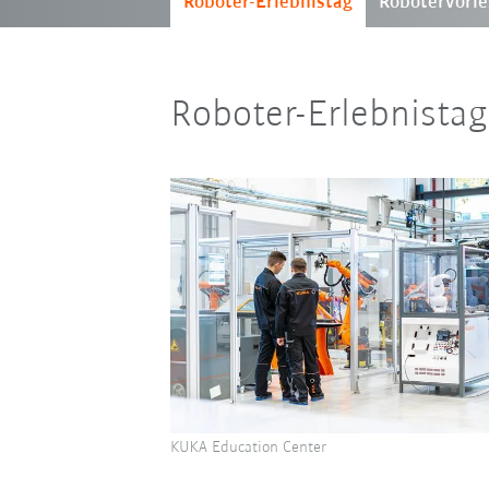
Roboter-Erlebnistag
Robotervorl
Roboter-Erlebnistag
KUKA Education Center