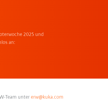
oboterwoche 2025 und
los an:
ERW-Team unter
erw@kuka.com