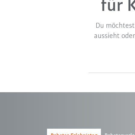
für 
Du möchtest 
aussieht ode