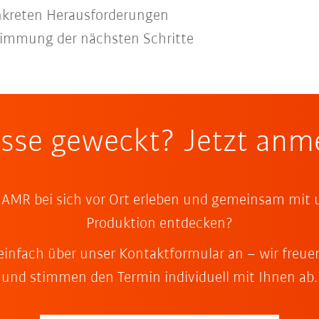
nkreten Herausforderungen
mmung der nächsten Schritte
esse geweckt? Jetzt anm
AMR bei sich vor Ort erleben und gemeinsam mit un
Produktion entdecken?
einfach über unser Kontaktformular an – wir freue
und stimmen den Termin individuell mit Ihnen ab.