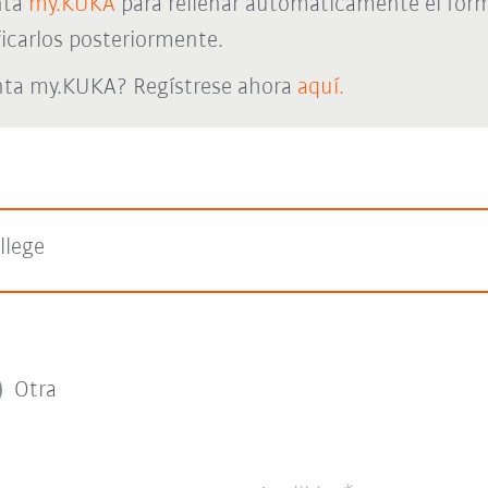
nta
my.KUKA
para rellenar automáticamente el form
icarlos posteriormente.
nta my.KUKA? Regístrese ahora
aquí.
llege
Otra