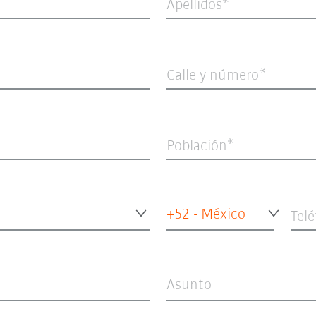
Apellidos
Calle y número
Población
+52 - México
Tel
Asunto