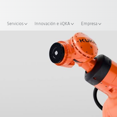
span / Spanish
industria y aplicación
cación
Empieza a investigar con la n
Servicios
Innovación e iiQKA
Empresa