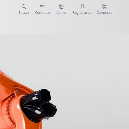
Buscar
Contacto
Idioma
Registrarse
Comercio
ueva Guía de Robots