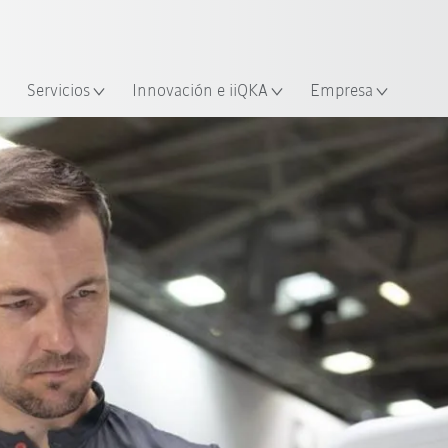
span / Spanish
industria y aplicación
cación
Empieza a investigar con la n
Servicios
Innovación e iiQKA
Empresa