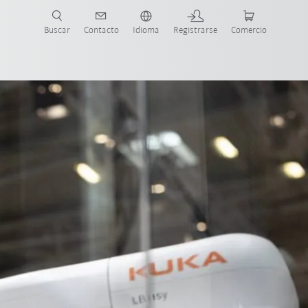
Buscar
Contacto
Idioma
Registrarse
Comercio
ueva Guía de Robots