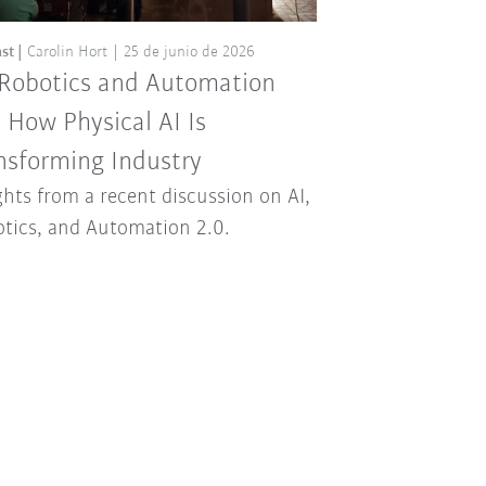
st
Carolin Hort
25 de junio de 2026
 Robotics and Automation
: How Physical AI Is
nsforming Industry
ghts from a recent discussion on AI,
tics, and Automation 2.0.