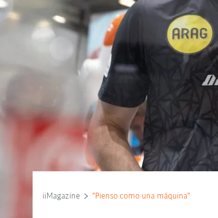
iiMagazine
"Pienso como una máquina"