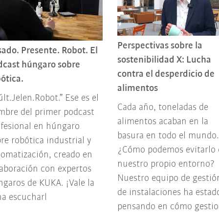
Perspectivas sobre la
ado. Presente. Robot. El
sostenibilidad X: Lucha
dcast húngaro sobre
contra el desperdicio de
ótica.
alimentos
lt.Jelen.Robot.” Ese es el
Cada año, toneladas de
mbre del primer podcast
alimentos acaban en la
fesional en húngaro
basura en todo el mundo.
re robótica industrial y
¿Cómo podemos evitarlo 
omatización, creado en
nuestro propio entorno?
aboración con expertos
Nuestro equipo de gestió
garos de KUKA. ¡Vale la
de instalaciones ha estad
na escucharl
pensando en cómo gestio