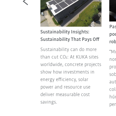
o una máquina"
Pas
Sustainability Insights:
po
ión con el
Sustainability That Pays Off
rob
nis de mesa
Sustainability can do more
 de Alemania y
“Mú
than cut CO₂: At KUKA sites
 la marca
no
worldwide, concrete projects
oll
pro
show how investments in
sob
energy efficiency, solar
aut
power and resource use
col
deliver measurable cost
hún
savings.
pe