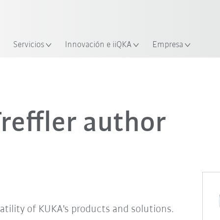
span / Spanish
industria y aplicación
cación
Empieza a investigar con la n
Servicios
Innovación e iiQKA
Empresa
effler author
satility of KUKA's products and solutions.