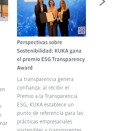
La economía ci
más important
Perspectivas sobre
La economía ci
Sostenibilidad: KUKA gana
convierte la so
el premio ESG Transparency
en un factor de
Award
empresas que 
La transparencia genera
garantizar su f
confianza: al recibir el
en
desde el punto 
Premio a la Transparencia
ecológico com
ESG, KUKA establece un
n
punto de referencia para las
o
prácticas empresariales
nar
sostenibles y transparentes.