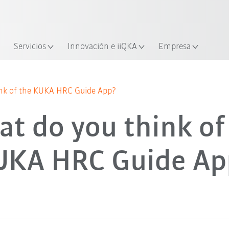
span / Spanish
industria y aplicación
cación
Empieza a investigar con la n
Servicios
Innovación e iiQKA
Empresa
nk of the KUKA HRC Guide App?
t do you think of
UKA HRC Guide Ap