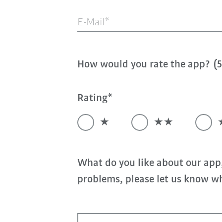
E-Mail
How would you rate the app? (5 
Rating
★
★★
What do you like about our app
problems, please let us know wh