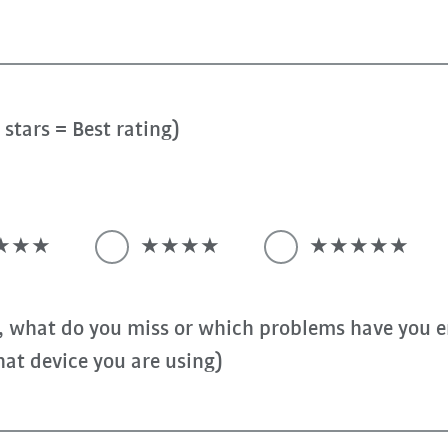
stars = Best rating)
★★★
★★★★
★★★★★
, what do you miss or which problems have you e
at device you are using)