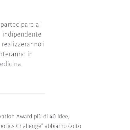
 partecipare al
a indipendente
 realizzeranno i
enteranno in
edicina.
vation Award più di 40 idee,
obotics Challenge” abbiamo colto