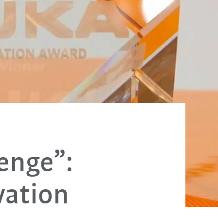
enge”:
vation