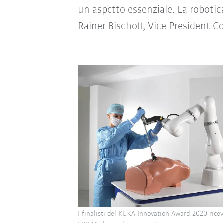
un aspetto essenziale. La roboti
Rainer Bischoff, Vice President 
I finalisti del KUKA Innovation Award 2020 rice