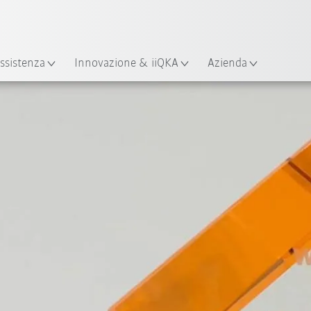
Italiano / Italian
izione
ssistenza
Innovazione & iiQKA
Azienda