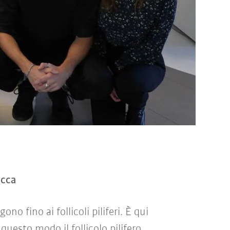
acca
no fino ai follicoli piliferi. È qui
 questo modo il follicolo pilifero