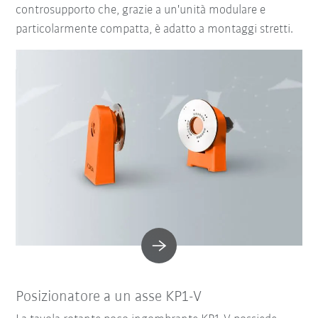
controsupporto che, grazie a un'unità modulare e
particolarmente compatta, è adatto a montaggi stretti.
Posizionatore a un asse KP1-V