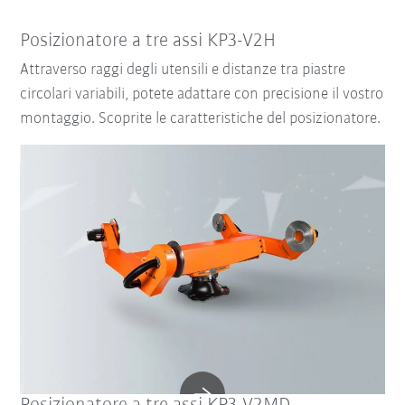
Posizionatore a tre assi KP3-V2H
Attraverso raggi degli utensili e distanze tra piastre
circolari variabili, potete adattare con precisione il vostro
montaggio. Scoprite le caratteristiche del posizionatore.