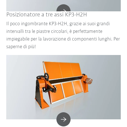
Posizionatore a tre assi KP3-H2H
Il poco ingombrante KP3-H2H, grazie ai suoi grandi
intervalli tra le piastre circolari, è perfettamente
impiegabile per la lavorazione di componenti lunghi. Per
saperne di più!