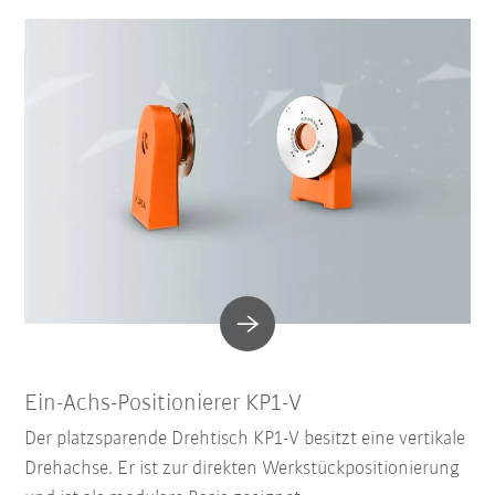
Ein-Achs-Positionierer KP1-V
Der platzsparende Drehtisch KP1-V besitzt eine vertikale
Drehachse. Er ist zur direkten Werkstückpositionierung