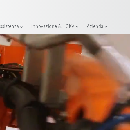
Italiano / Italian
izione
ssistenza
Innovazione & iiQKA
Azienda
Palettizzatore per surgelati
Tipi di robot
Applicazioni