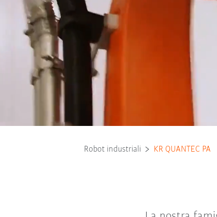
Robot industriali
KR QUANTEC PA
La nostra famig