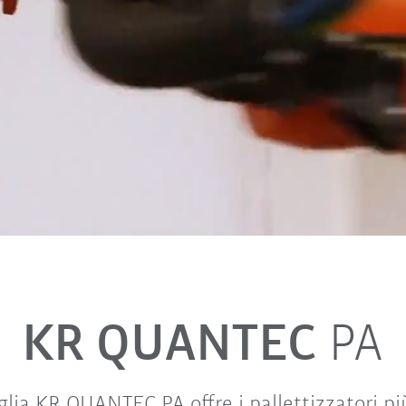
KR QUANTEC
PA
lia KR QUANTEC PA offre i pallettizzatori più