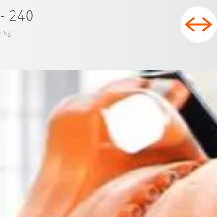
- 240
n kg