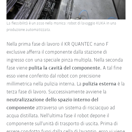
La flessibilità è un asso nella manica: robot di lavaggio KUKA in una
produzione automatizzata.
Nella prima fase di lavoro il KR QUANTEC nano F
exclusive afferra il componente dalla stazione di
ingresso con una speciale pinza multipla. Nella seconda
fase viene
pulita la cavità del componente.
A tal fine
esso viene conferito dal robot con precisione
millimetrica nella pulizia interna. La
pulizia esterna
è la
terza fase di lavoro. Successivamente avviene la
neutralizzazione dello spazio interno del
componente
attraverso un sistema di risciacquo ad
acqua distillata. Nell’ultima fase il robot depone il
componente sull’unità di trasporto di uscita. Prima di
essere condotto fuori dalla cella di lavaggio, esso vi viene