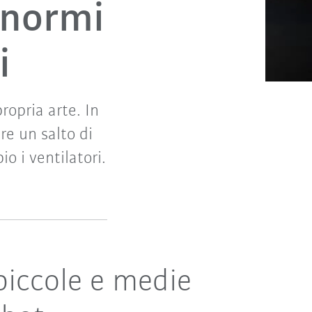
 enormi
i
ropria arte. In
re un salto di
o i ventilatori.
piccole e medie