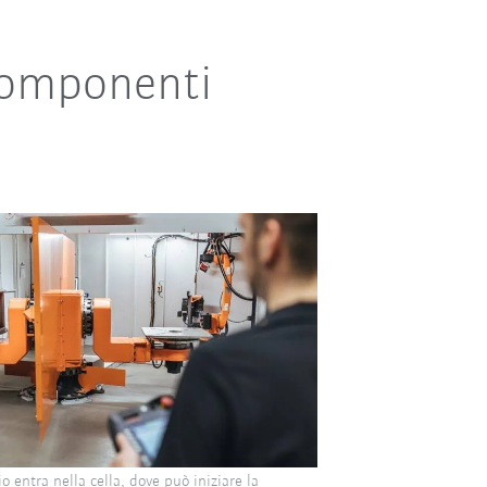
componenti
io entra nella cella, dove può iniziare la