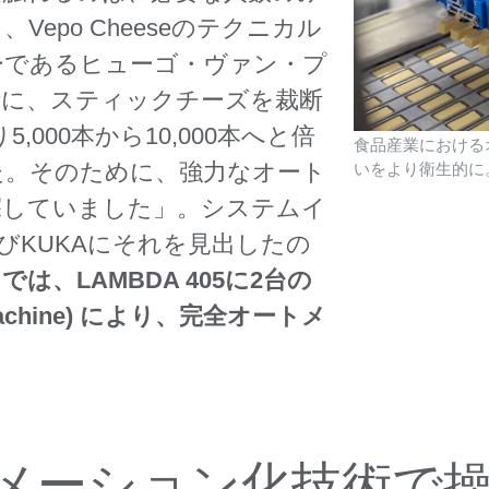
epo Cheeseのテクニカル
ーであるヒューゴ・ヴァン・プ
時に、スティックチーズを裁断
000本から10,000本へと倍
食品産業における
た。そのために、強力なオート
いをより衛生的に
探していました」。システムイ
びKUKAにそれを見出したの
では、LAMBDA 405に2台の
 Machine) により、完全オートメ
。
メーション化技術で