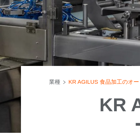
業種
KR AGILUS 食品加工の
KR