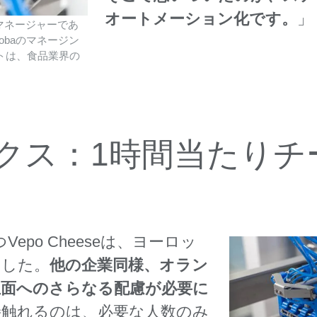
オートメーション化です。
」
ンマネージャーであ
obaのマネージン
トは、食品業界の
クス：1時間当たりチ
epo Cheeseは、ヨーロッ
ました。
他の企業同様、オラン
生面へのさらなる配慮が必要に
接触れるのは、必要な人数のみ