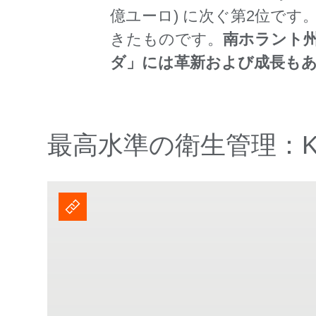
億ユーロ) に次ぐ第2位で
きたものです。
南ホラント州
ダ」には革新および成長も
最高水準の衛生管理：KR