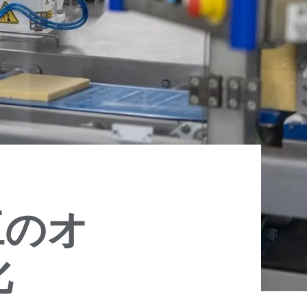
工のオ
化