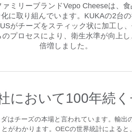
ァミリーブランドVepo Cheeseは、
化に取り組んでいます。KUKAの2台
GILUSがチーズをスティック状に加工し
らのプロセスにより、衛生水準が向上し
倍増しました。
社において100年続
ンダはチーズの本場と言われています。輸出
がわかります。OECの世界統計によると、3