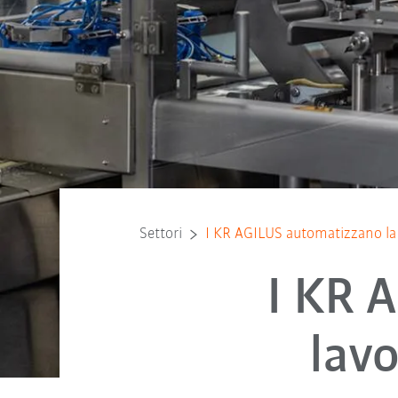
Settori
I KR AGILUS automatizzano la 
I KR 
lavo