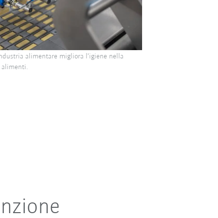
ndustria alimentare migliora l’igiene nella
 alimenti.
unzione