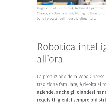
Hugo van Put (a sinistra), Technical Operation
Cheese, e Robin de Groot, Managing Director di
bene i processi dell’industria alimentare.
Robotica intell
all’ora
La produzione della Vepo Cheese, 
tradizione familiare, è rivolta al
aziende, anche gli olandesi han
requisiti igienici sempre più str