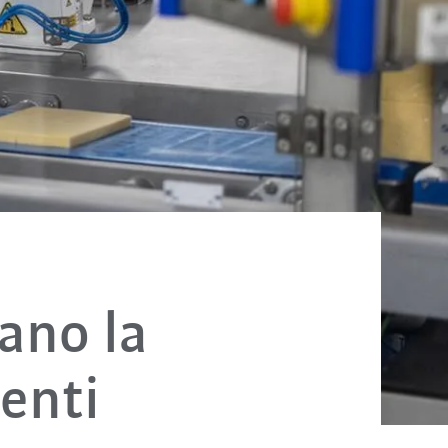
ano la
menti