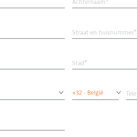
Achternaam
Straat en huisnummer
Stad
+32 - België
Tel