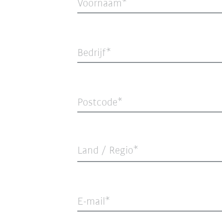
Voornaam
Bedrijf
Postcode
Land / Regio*
E-mail