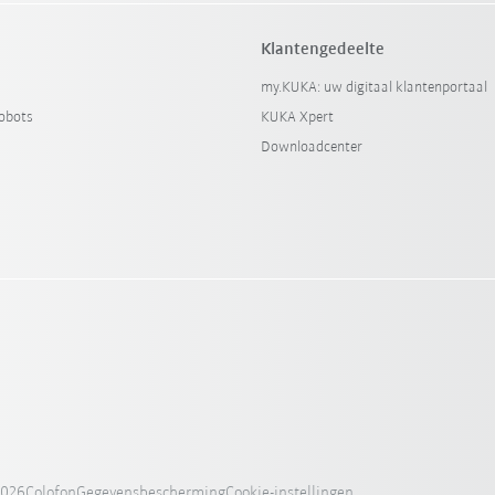
Klantengedeelte
my.KUKA: uw digitaal klantenportaal
obots
KUKA Xpert
Downloadcenter
2026
Colofon
Gegevensbescherming
Cookie-instellingen