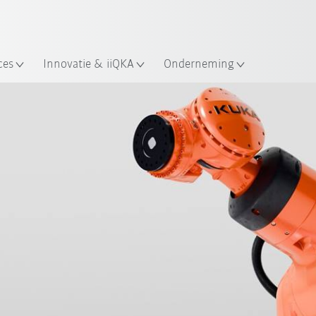
Nederlands / Dutch
ces
Innovatie & iiQKA
Onderneming