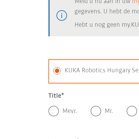
Meld u nu aan in uw
my
gegevens. U hebt de mog
Hebt u nog geen my.KU
KUKA Robotics Hungary Se
Title
Mevr.
Mr.