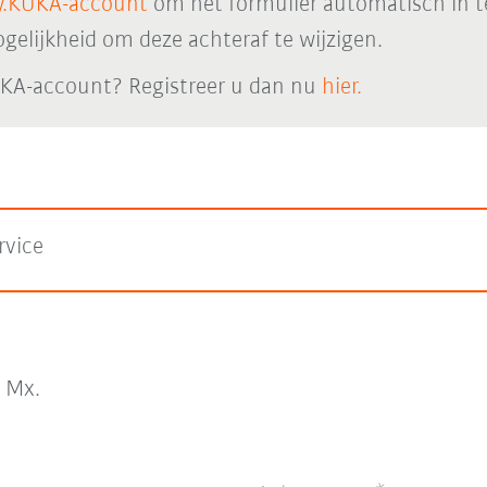
.KUKA-account
om het formulier automatisch in t
elijkheid om deze achteraf te wijzigen.
KA-account? Registreer u dan nu
hier.
rvice
Mx.