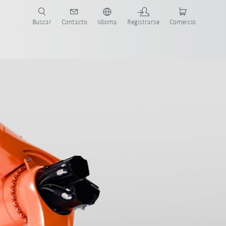
Buscar
Contacto
Idioma
Registrarse
Comercio
ueva Guía de Robots