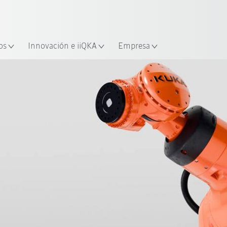
Español / Spanish
industria y aplicación
cación
Empieza a investigar con la n
os
Innovación e iiQKA
Empresa