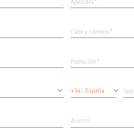
Apellidos
Calle y número
Población
+34 - España
Tel
Asunto