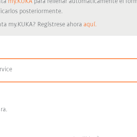
nta
my.KUKA
para rellenar automáticamente el form
icarlos posteriormente.
nta my.KUKA? Regístrese ahora
aquí.
rvice
ra.