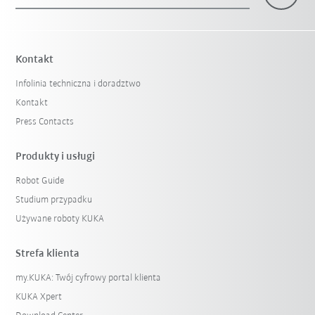
×
1 Filtr (
Poland
)
Kontakt
Infolinia techniczna i doradztwo
Kontakt
Press Contacts
Produkty i usługi
Robot Guide
Reset filtra
Studium przypadku
Używane roboty KUKA
Strefa klienta
my.KUKA: Twój cyfrowy portal klienta
KUKA Xpert