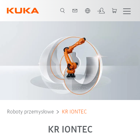
Polski / Polish
Broszura
Typ robota
Obszarów zastosowania
Roboty przemysłowe
KR IONTEC
KR IONTEC