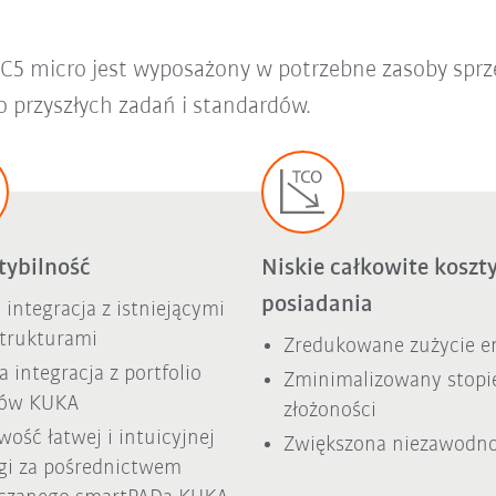
C5 micro jest wyposażony w potrzebne zasoby sprzęt
 przyszłych zadań i standardów.
ybilność
Niskie całkowite koszt
posiadania
 integracja z istniejącymi
strukturami
Zredukowane zużycie en
a integracja z portfolio
Zminimalizowany stopi
tów KUKA
złożoności
wość łatwej i intuicyjnej
Zwiększona niezawodn
gi za pośrednictwem