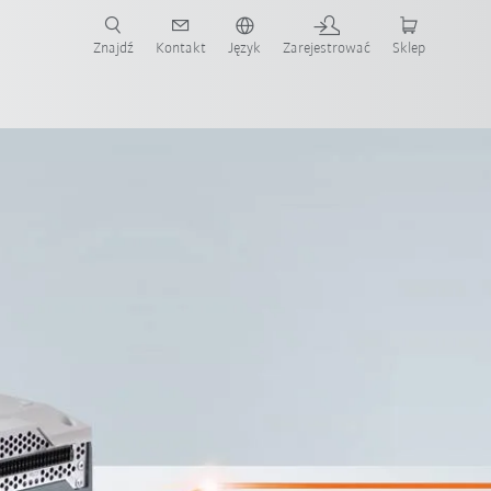
Znajdź
Kontakt
Język
Zarejestrować
Sklep
ż teraz!