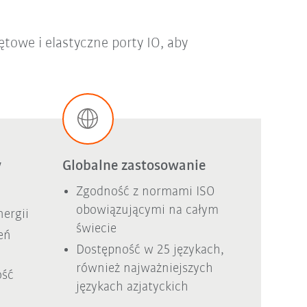
owe i elastyczne porty IO, aby
y
Globalne zastosowanie
Zgodność z normami ISO
obowiązującymi na całym
ergii
świecie
eń
Dostępność w 25 językach,
również najważniejszych
ość
językach azjatyckich