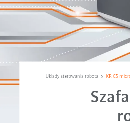
Układy sterowania robota
KR C5 micr
Szafa
r