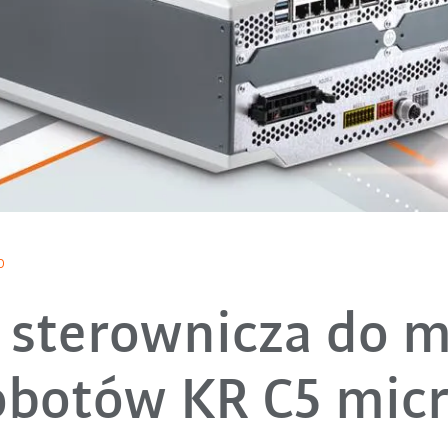
o
 sterownicza do 
obotów KR C5 mic