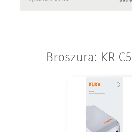
podł
Broszura: KR C5