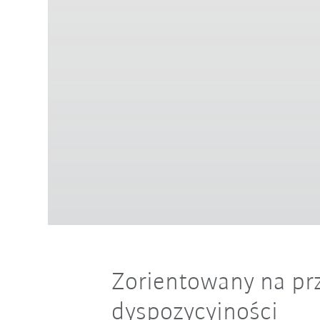
Zorientowany na prz
dyspozycyjności