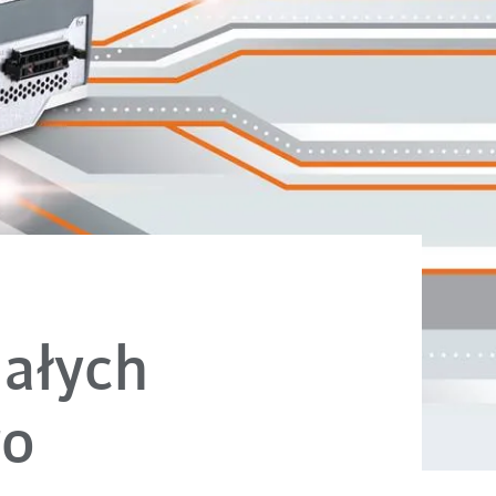
małych
ro