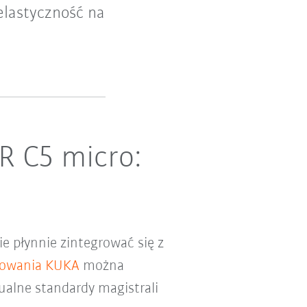
elastyczność na
R C5 micro:
e płynnie zintegrować się z
owania KUKA
można
alne standardy magistrali