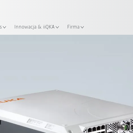
Polski / Polish
KUKA Robot Guide!
lizacja
Odwiedź KUKA Robot Guide ju
s
Innowacja & iiQKA
Firma
Do pobrania