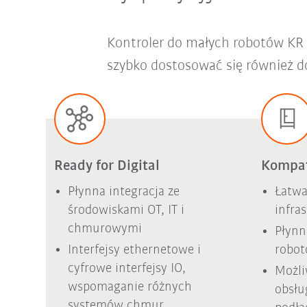
Kontroler do małych robotów KR 
szybko dostosować się również do
Ready for Digital
Kompat
Płynna integracja ze
Łatwa
środowiskami OT, IT i
infra
chmurowymi
Płynn
Interfejsy ethernetowe i
robo
cyfrowe interfejsy IO,
Możli
wspomaganie różnych
obsłu
systemów chmur