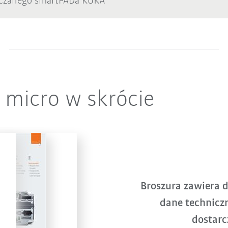
ączanego smartPADa KUKA
 micro w skrócie
Broszura zawiera d
dane techniczne
dostarc