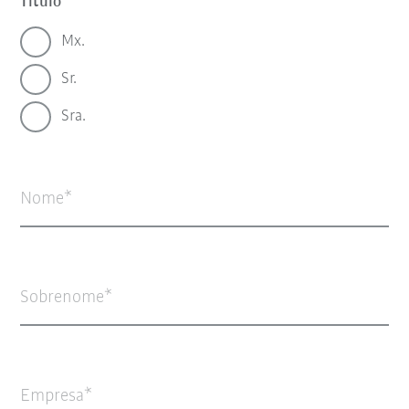
Título
Mx.
Sr.
Sra.
Nome
Sobrenome
Empresa