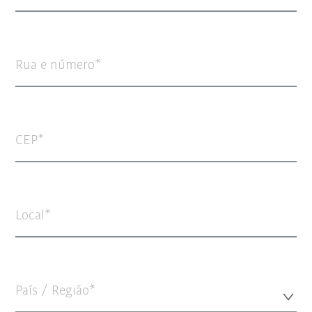
Rua e número
CEP
Local
País / Região*