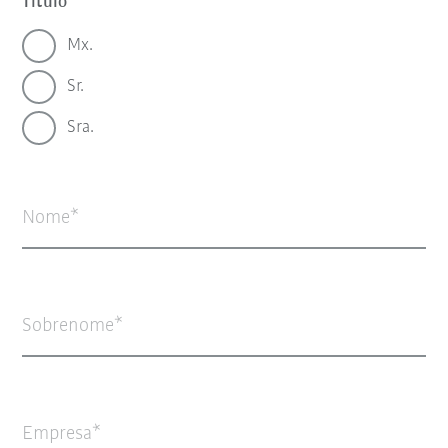
Título
Mx.
Sr.
Sra.
Nome
Sobrenome
Empresa