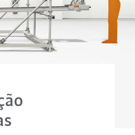
ção
as