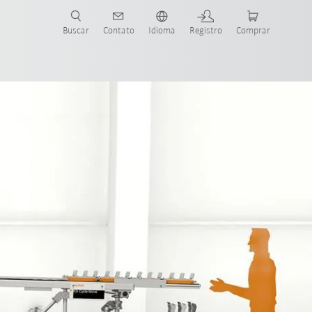
s para sua aplicação e indústria com o novo Guia do Robô KUKA!
KUKA!
Buscar
Contato
Idioma
Registro
Comprar