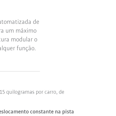
automatizada de
ara um máximo
tura modular o
alquer função.
5 quilogramas por carro, de
eslocamento constante na pista