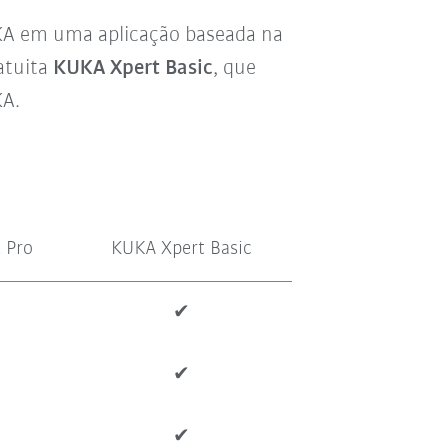
KA em uma aplicação baseada na
atuita
KUKA Xpert Basic
, que
KA.
 Pro
KUKA Xpert Basic
✔
✔
✔