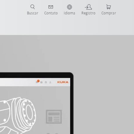
s para sua aplicação e indústria com o novo Guia do Robô KUKA!
KUKA!
Buscar
Contato
Idioma
Registro
Comprar
omprar o KUKA Xpert Pro