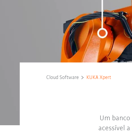
Cloud Software
KUKA Xpert
Um banco 
acessível 