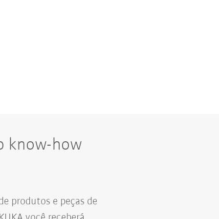
ao know-how
de produtos e peças de
.KUKA você receberá