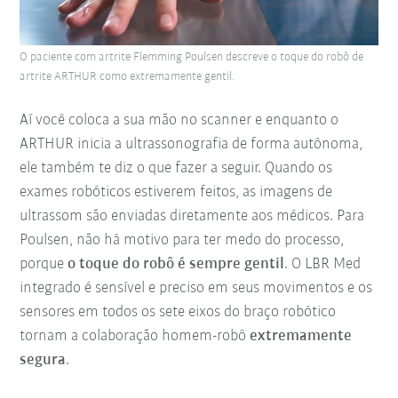
O paciente com artrite Flemming Poulsen descreve o toque do robô de
artrite ARTHUR como extremamente gentil.
Aí você coloca a sua mão no scanner e enquanto o
ARTHUR inicia a ultrassonografia de forma autônoma,
ele também te diz o que fazer a seguir. Quando os
exames robóticos estiverem feitos, as imagens de
ultrassom são enviadas diretamente aos médicos. Para
Poulsen, não há motivo para ter medo do processo,
porque
o toque do robô é sempre gentil
. O LBR Med
integrado é sensível e preciso em seus movimentos e os
sensores em todos os sete eixos do braço robótico
tornam a colaboração homem-robô
extremamente
segura
.