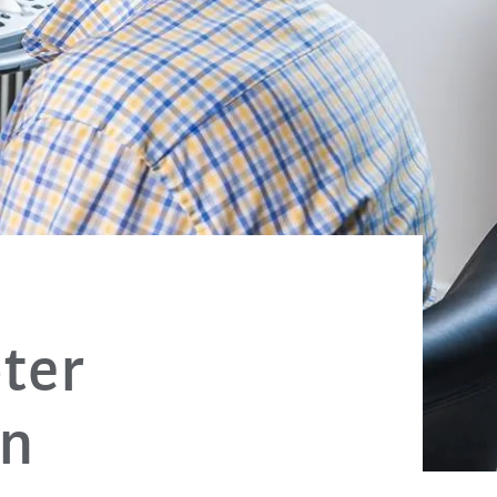
ter
in