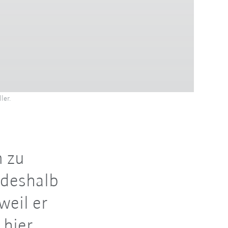
ler.
n zu
 deshalb
weil er
 hier