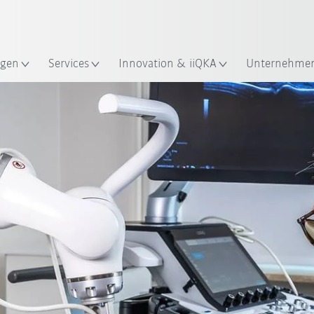
Französisch / French
gen
Services
Innovation & iiQKA
Unternehme