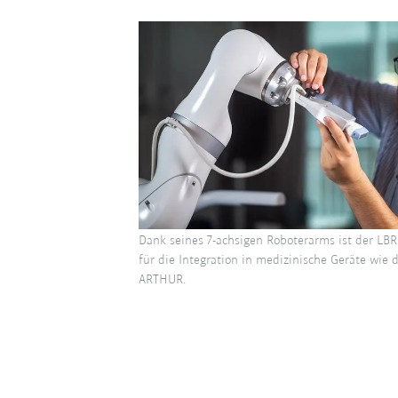
Dank seines 7-achsigen Roboterarms ist der LBR
für die Integration in medizinische Geräte wie d
ARTHUR.