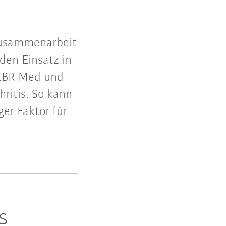
Zusammenarbeit
den Einsatz in
 LBR Med und
hritis. So kann
er Faktor für
s