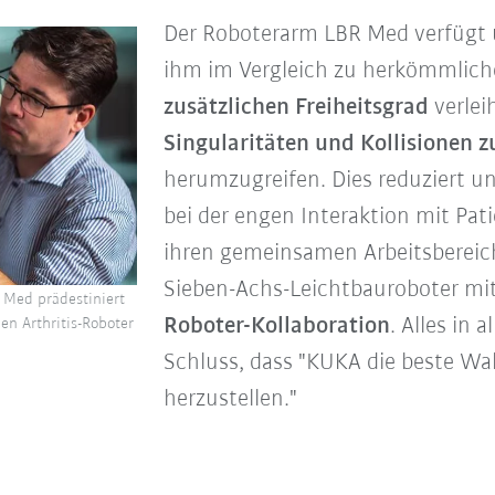
Der Roboterarm LBR Med verfügt ü
ihm im Vergleich zu herkömmlich
zusätzlichen Freiheitsgrad
verlei
Singularitäten und Kollisionen 
herumzugreifen. Dies reduziert
bei der engen Interaktion mit Pa
ihren gemeinsamen Arbeitsbereich 
Sieben-Achs-Leichtbauroboter mi
 Med prädestiniert
Roboter-Kollaboration
. Alles in
en Arthritis-Roboter
Schluss, dass "KUKA die beste Wa
herzustellen."