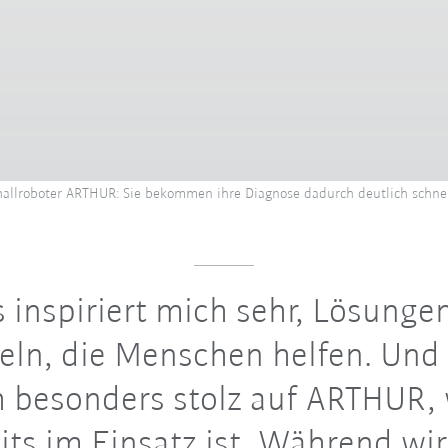
hallroboter ARTHUR: Sie bekommen ihre Diagnose dadurch deutlich schnel
 inspiriert mich sehr, Lösunge
eln, die Menschen helfen. Und
h besonders stolz auf ARTHUR, 
its im Einsatz ist. Während wir