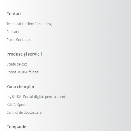
Contact
Technical Hotline Consulting
Contact
Press Contacts
Produse şi servicii
Studii de caz
Resetează filtre
Roboți KUKA folosiți
Zona clienților
my.KUKA: Portal digital pentru clienți
KUKA Xpert
Centrul de descărcare
Companie