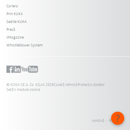
Cariera
Prin KUKA
Sediile KUKA
Presă
iiMagazine
Whistleblower System
© KUKA SE & Co. KGaA 2026
Casetă tehnică
Protecția datelor
Setări module cookie
română - România