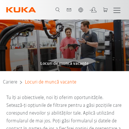
Română / Romanian
Locuri de muncă vacante
Cariere
Locuri de muncă vacante
Tu îți ai obiectivele, noi îți oferim oportunitățile.
Setează-ți opțiunile de filtrare pentru a găsi pozițiile care
corespund nevoilor și abilităților tale. Aplică utilizând
formularul de mai jos. Poți găsi formularul și datele de
contact în partea de jos a fiecărei pagini de prezentare a