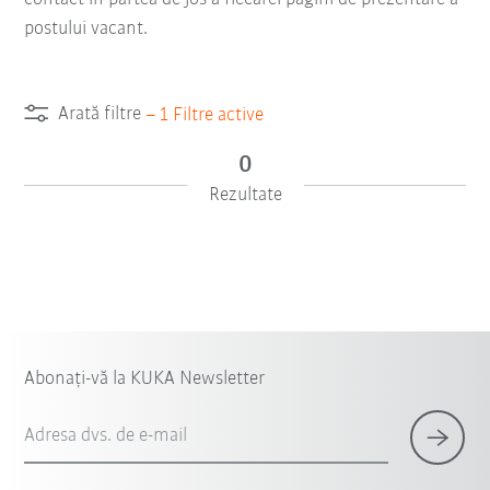
postului vacant.
Arată filtre
–
1
Filtre active
0
Rezultate
Abonați-vă la KUKA Newsletter
Adresa dvs. de e-mail
×
1 Filtre (
Romania
)