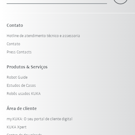
×
1 Filtro (
Brasil
)
Contato
Hotline de atendimento técnico e assessoria
Contato
Press Contacts
Produtos & Serviços
Robot Guide
Resetar filtro
Estudos de Casos
Robôs usados KUKA
Área de cliente
my.KUKA: O seu portal de cliente digital
KUKA Xpert