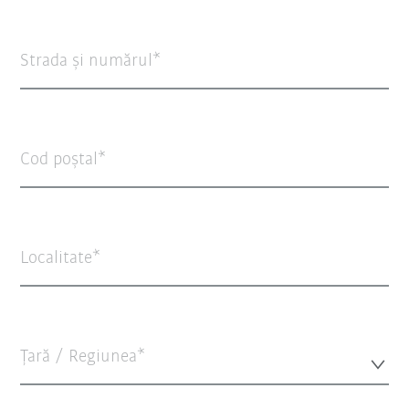
Strada şi numărul
Cod poștal
Localitate
Țară / Regiunea*