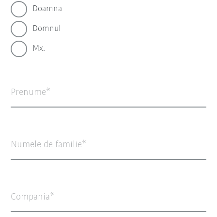
Doamna
Domnul
Mx.
Prenume
Numele de familie
Compania