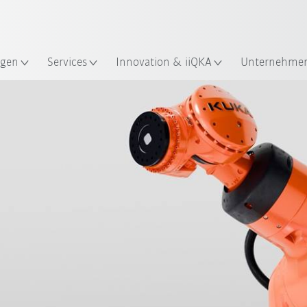
Englisch / English
ndort
gen
Services
Innovation & iiQKA
Unternehme